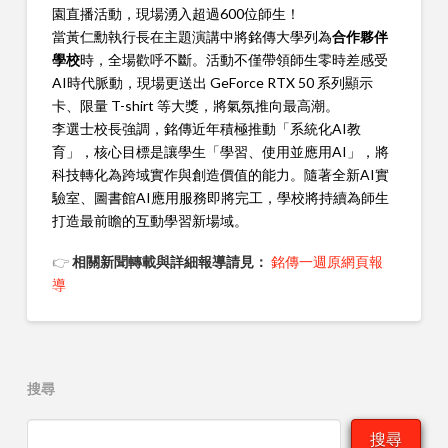
園直播活動，現場湧入超過600位師生！
當黃仁勳執行長在主題演講中將銘傳大學列為
合作夥伴
學校
時，全場歡呼不斷。活動不僅帶領師生零時差感受
AI時代脈動，現場更送出 GeForce RTX 50 系列顯示
卡、限量 T-shirt 等大獎，將氣氛推向最高潮。
李選士校長強調，銘傳近年積極推動「系統化AI教
育」，核心目標是讓學生「學習、使用並應用AI」，將
科技轉化為跨域實作與創造價值的能力。隨著全新AI實
驗室、圖書館AI應用服務即將完工，學校將持續為師生
打造最前瞻的互動學習新場域。
👉
相關新聞轉載與詳細報導請見：
銘傳一週原網頁報
導
搜尋
搜尋